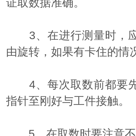
证取数据准确。
3、在进行测量时，应
由旋转，如果有卡住的情
4、每次取数前都要先
指针至刚好与工件接触。
5、在取数时要注意不