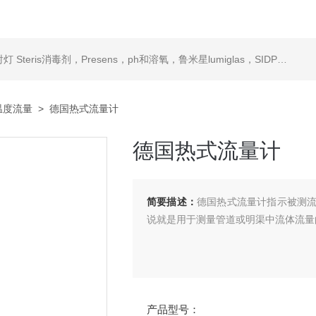
ris消毒剂，Presens，ph和溶氧，鲁米星lumiglas，SIDPH露点仪，进口气体分析仪
温度流量
> 德国热式流量计
德国热式流量计
简要描述：
德国热式流量计指示被测
说就是用于测量管道或明渠中流体流量
产品型号：